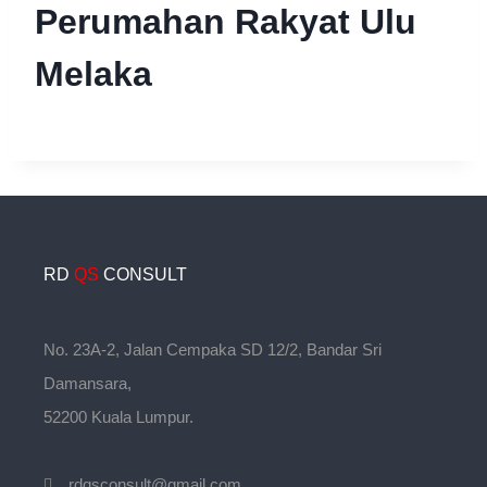
Perumahan Rakyat Ulu
Melaka
RD
QS
CONSULT
No. 23A-2, Jalan Cempaka SD 12/2, Bandar Sri
Damansara,
52200 Kuala Lumpur.
rdqsconsult@gmail.com